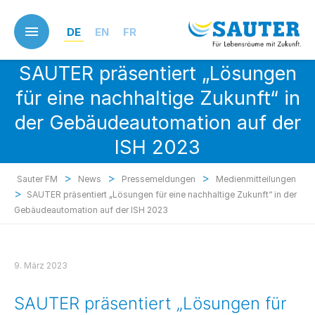
Skip
to
DE
EN
FR
main
content
SAUTER präsentiert „Lösungen
für eine nachhaltige Zukunft“ in
der Gebäudeautomation auf der
ISH 2023
>
>
>
Sauter FM
News
Pressemeldungen
Medienmitteilungen
>
SAUTER präsentiert „Lösungen für eine nachhaltige Zukunft“ in der
Gebäudeautomation auf der ISH 2023
9. März 2023
SAUTER präsentiert „Lösungen für