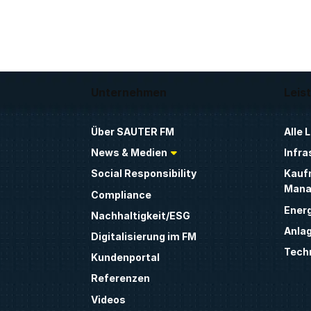
Unternehmen
Leis
Über SAUTER FM
Alle 
News & Medien
Infra
Social Responsibility
Kauf
Mana
Compliance
Energ
Nachhaltigkeit/ESG
Anla
Digitalisierung im FM
Tech
Kundenportal
Referenzen
Videos