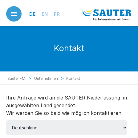
Skip
to
DE
EN
FR
main
content
Kontakt
>
>
Sauter FM
Unternehmen
Kontakt
Ihre Anfrage wird an die SAUTER Niederlassung im
ausgewählten Land gesendet.
Wir werden Sie so bald wie möglich kontaktieren.