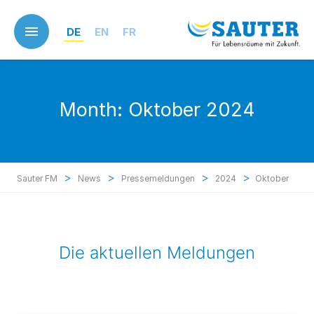
Skip
to
DE
EN
FR
main
content
Month:
Oktober 2024
>
>
>
>
Sauter FM
News
Pressemeldungen
2024
Oktober
Die aktuellen Meldungen